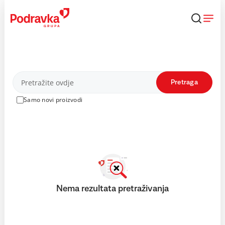
Skip
to
content
Proizvodi
Pretraga
Samo novi proizvodi
Nema rezultata pretraživanja