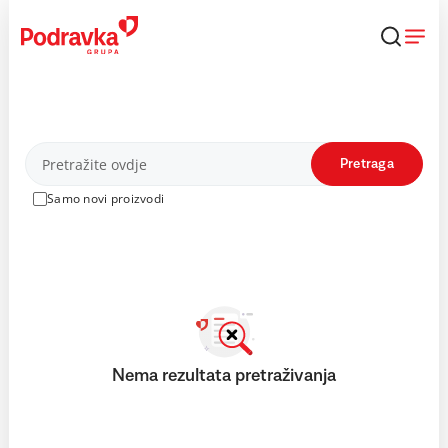
Skip
to
content
Proizvodi
Pretraga
Samo novi proizvodi
Nema rezultata pretraživanja