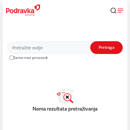
Skip
to
content
Proizvodi
Pretraga
Samo novi proizvodi
Nema rezultata pretraživanja