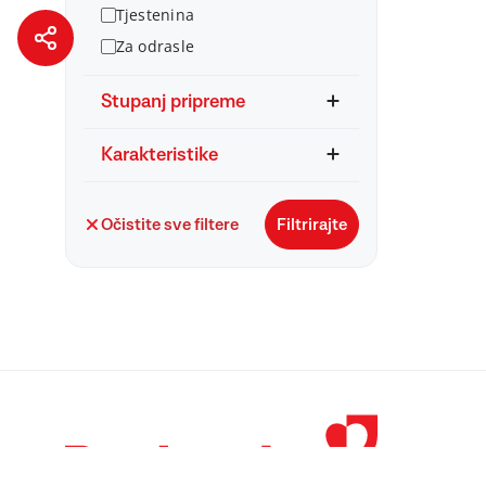
Tjestenina
Za odrasle
Stupanj pripreme
Karakteristike
Očistite sve filtere
Filtrirajte
© 1998 – 2026 
Podravka je regi