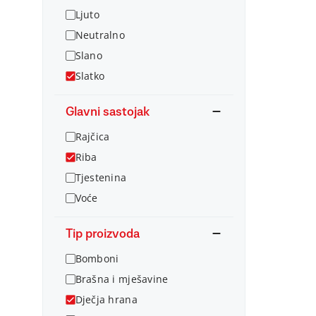
Ljuto
Neutralno
Slano
Slatko
Glavni sastojak
Rajčica
Riba
Tjestenina
Voće
Tip proizvoda
Bomboni
Brašna i mješavine
Dječja hrana