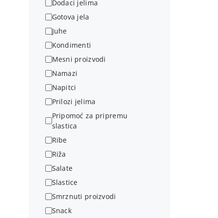
Dodaci jelima
Gotova jela
Juhe
Kondimenti
Mesni proizvodi
Namazi
Napitci
Prilozi jelima
Pripomoć za pripremu
slastica
Ribe
Riža
Salate
Slastice
Smrznuti proizvodi
Snack