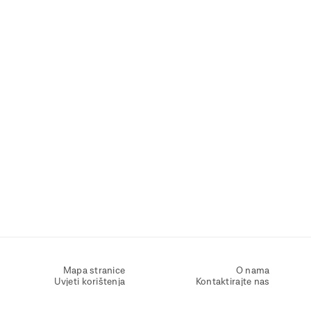
Mapa stranice
O nama
Uvjeti korištenja
Kontaktirajte nas
Zaštita osobnih podataka
Zaštita privatnosti
Izjava o pristupačnosti
Postavke kolačića