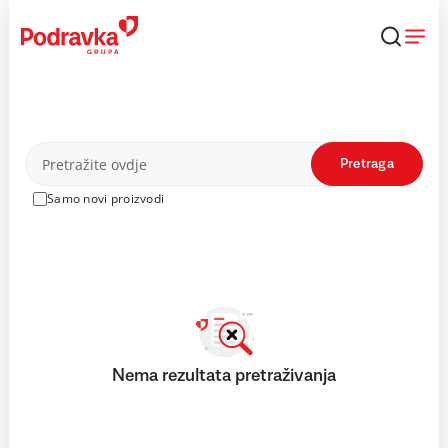
Skip
to
content
Proizvodi
Pretraga
Samo novi proizvodi
Nema rezultata pretraživanja