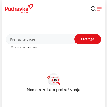
Skip
to
content
Proizvodi
Pretraga
Samo novi proizvodi
Nema rezultata pretraživanja