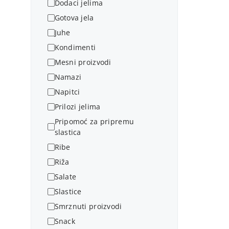
Dodaci jelima
Gotova jela
Juhe
Kondimenti
Mesni proizvodi
Namazi
Napitci
Prilozi jelima
Pripomoć za pripremu
slastica
Ribe
Riža
Salate
Slastice
Smrznuti proizvodi
Snack