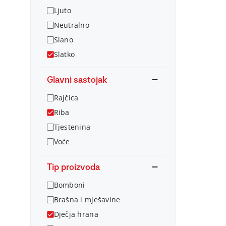
Ljuto
Neutralno
Slano
Slatko
Glavni sastojak
Rajčica
Riba
Tjestenina
Voće
Tip proizvoda
Bomboni
Brašna i mješavine
Dječja hrana