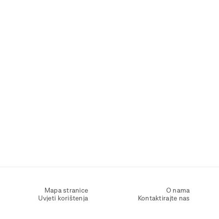
Mapa stranice
O nama
Uvjeti korištenja
Kontaktirajte nas
Zaštita osobnih podataka
Zaštita privatnosti
Izjava o pristupačnosti
Postavke kolačića