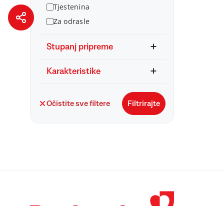
Tjestenina
Za odrasle
Stupanj pripreme
Karakteristike
Očistite sve filtere
Filtrirajte
© 1998 – 2026 
Podravka je regi