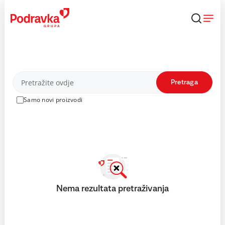
Skip
to
content
Proizvodi
Pretraga
Samo novi proizvodi
Nema rezultata pretraživanja