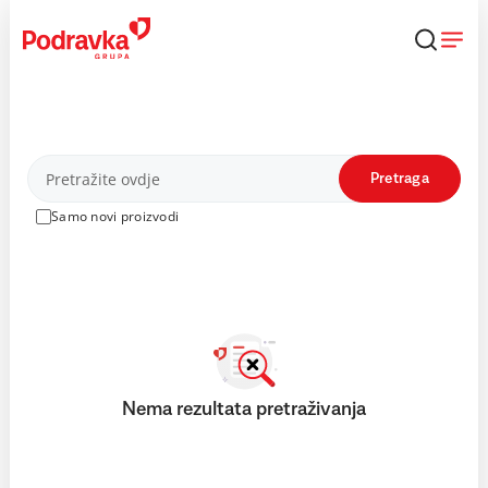
Skip
to
content
Proizvodi
Pretraga
Samo novi proizvodi
Nema rezultata pretraživanja