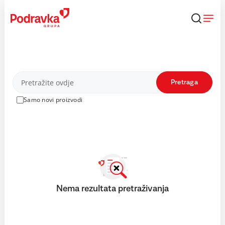
Skip
to
content
Proizvodi
Pretraga
Samo novi proizvodi
Nema rezultata pretraživanja