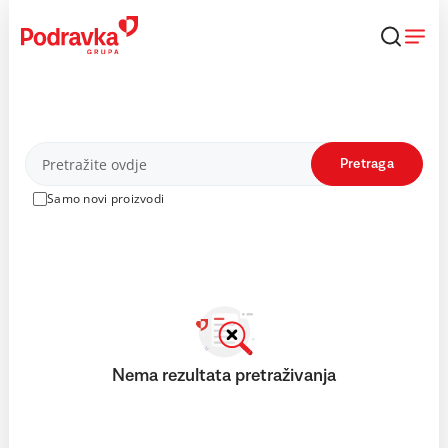
Skip
to
content
Proizvodi
Pretraga
Samo novi proizvodi
Nema rezultata pretraživanja