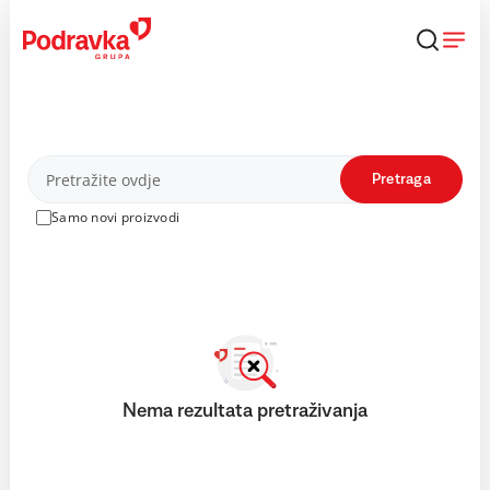
Skip
to
content
Proizvodi
Pretraga
Samo novi proizvodi
Nema rezultata pretraživanja