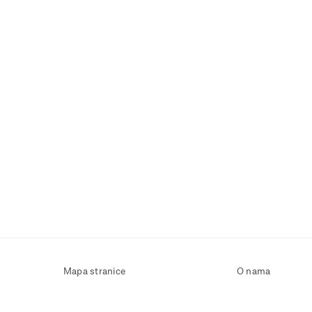
Mapa stranice
O nama
Uvjeti korištenja
Kontaktirajte nas
Zaštita osobnih podataka
Zaštita privatnosti
Izjava o pristupačnosti
Postavke kolačića