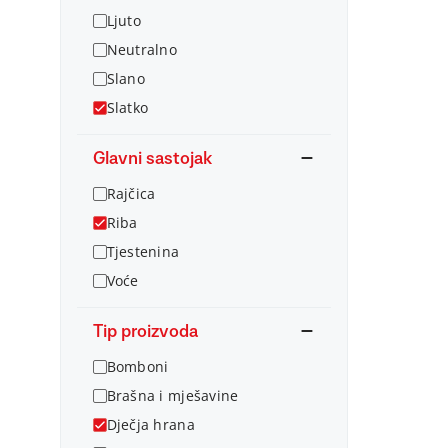
Ljuto
Neutralno
Slano
Slatko
Glavni sastojak
Rajčica
Riba
Tjestenina
Voće
Tip proizvoda
Bomboni
Brašna i mješavine
Dječja hrana