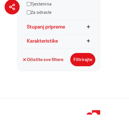
Tjestenina
Za odrasle
Stupanj pripreme
Karakteristike
Očistite sve filtere
Filtrirajte
© 1998 – 2026 
Podravka je regi