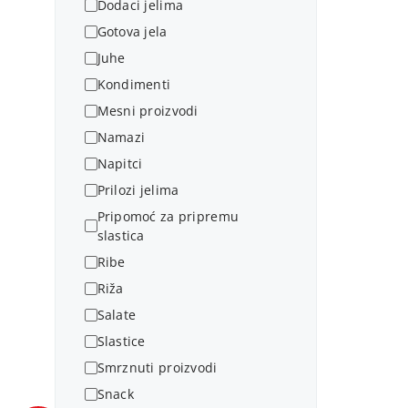
Dodaci jelima
Gotova jela
Juhe
Kondimenti
Mesni proizvodi
Namazi
Napitci
Prilozi jelima
Pripomoć za pripremu
slastica
Ribe
Riža
Salate
Slastice
Smrznuti proizvodi
Snack