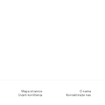
Mapa stranice
O nama
Uvjeti korištenja
Kontaktirajte nas
Zaštita osobnih podataka
Zaštita privatnosti
Izjava o pristupačnosti
Postavke kolačića