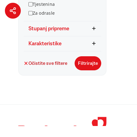
Tjestenina
Za odrasle
Stupanj pripreme
Karakteristike
Očistite sve filtere
Filtrirajte
© 1998 – 2026 
Podravka je regi