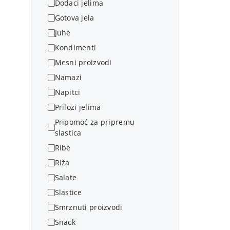
Dodaci jelima
Gotova jela
Juhe
Kondimenti
Mesni proizvodi
Namazi
Napitci
Prilozi jelima
Pripomoć za pripremu
slastica
Ribe
Riža
Salate
Slastice
Smrznuti proizvodi
Snack