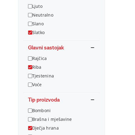
Ljuto
Neutralno
Slano
Slatko
Glavni sastojak
Rajčica
Riba
Tjestenina
Voće
Tip proizvoda
Bomboni
Brašna i mješavine
Dječja hrana