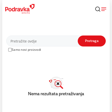
Skip
to
content
Proizvodi
Pretraga
Samo novi proizvodi
Nema rezultata pretraživanja