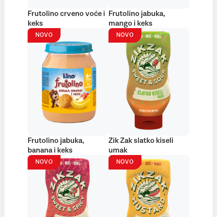
Frutolino crveno voće i
Frutolino jabuka,
keks
mango i keks
NOVO
NOVO
Frutolino jabuka,
Zik Zak slatko kiseli
banana i keks
umak
NOVO
NOVO