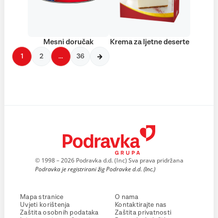
Mesni doručak
Krema za ljetne deserte
1
2
…
36
© 1998 – 2026 Podravka d.d. (Inc) Sva prava pridržana
Podravka je registrirani žig Podravke d.d. (Inc.)
Mapa stranice
O nama
Uvjeti korištenja
Kontaktirajte nas
Zaštita osobnih podataka
Zaštita privatnosti