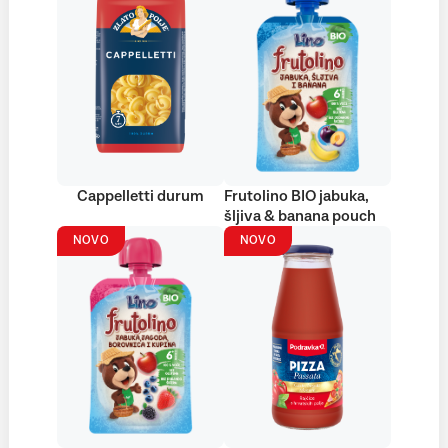
Cappelletti durum
Frutolino BIO jabuka,
šljiva & banana pouch
NOVO
NOVO