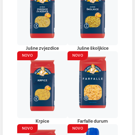
Jušne zvjezdice
Jušne školjkice
NOVO
NOVO
Krpice
Farfalle durum
NOVO
NOVO