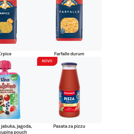
Krpice
Farfalle durum
NOVO
 jabuka, jagoda,
Pasata za pizzu
kupina pouch