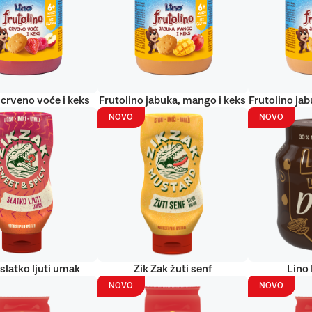
 crveno voće i keks
Frutolino jabuka, mango i keks
Frutolino jab
NOVO
NOVO
 slatko ljuti umak
Zik Zak žuti senf
Lino
NOVO
NOVO