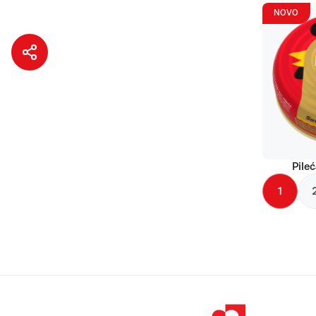
NOVO
Pileć
1