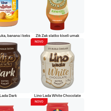
uka, banana i keks
Zik Zak slatko kiseli umak
NOVO
 Lada Dark
Lino Lada White Chocolate
NOVO