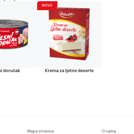
NOVO
i doručak
Krema za ljetne deserte
Mapa stranice
O nama