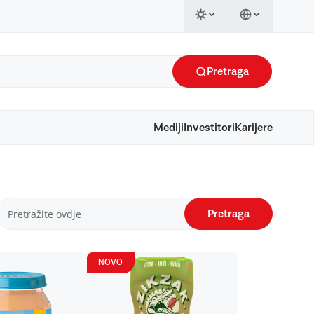
Pretraga
Mediji
Investitori
Karijere
Pretraga
NOVO