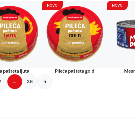
NOVO
NOVO
a pašteta ljuta
Pileća pašteta gold
Mesn
2
…
36