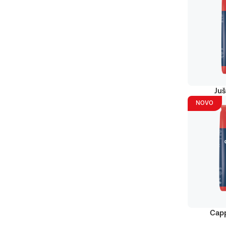
Juš
NOVO
Capp