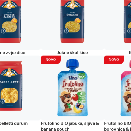
ne zvjezdice
Jušne školjkice
NOVO
NOVO
elletti durum
Frutolino BIO jabuka, šljiva &
Frutolino BIO
banana pouch
borovnica & 