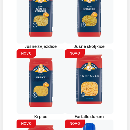
Jušne zvjezdice
Jušne školjkice
NOVO
NOVO
Krpice
Farfalle durum
NOVO
NOVO