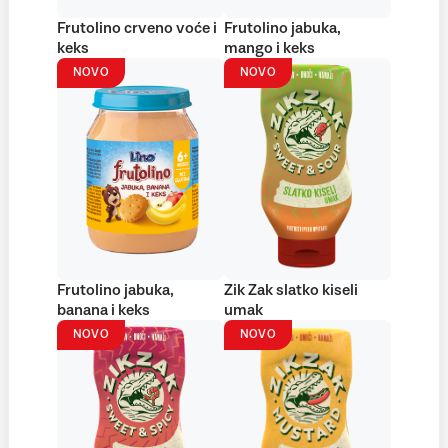
Frutolino crveno voće i
Frutolino jabuka,
keks
mango i keks
NOVO
NOVO
Frutolino jabuka,
Zik Zak slatko kiseli
banana i keks
umak
NOVO
NOVO