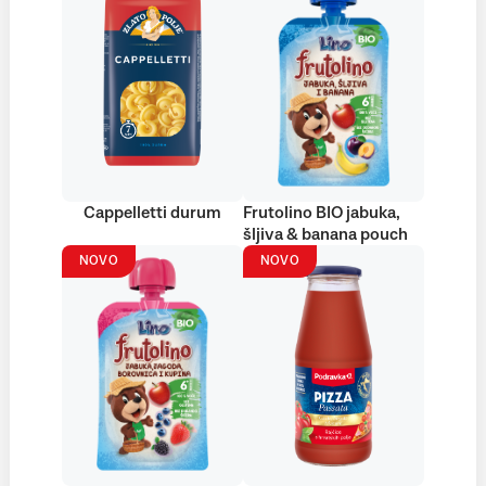
Cappelletti durum
Frutolino BIO jabuka,
šljiva & banana pouch
NOVO
NOVO