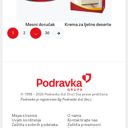
Mesni doručak
Krema za ljetne deserte
1
2
…
36
© 1998 – 2026 Podravka d.d. (Inc) Sva prava pridržana
Podravka je registrirani žig Podravke d.d. (Inc.)
Mapa stranice
O nama
Uvjeti korištenja
Kontaktirajte nas
Zaštita osobnih podataka
Zaštita privatnosti