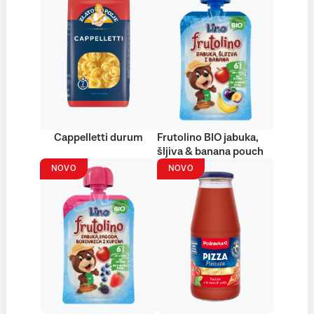
Cappelletti durum
Frutolino BIO jabuka,
šljiva & banana pouch
NOVO
NOVO