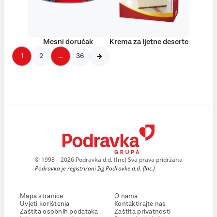
Mesni doručak
Krema za ljetne deserte
1
2
…
36
© 1998 – 2026 Podravka d.d. (Inc) Sva prava pridržana
Podravka je registrirani žig Podravke d.d. (Inc.)
Mapa stranice
O nama
Uvjeti korištenja
Kontaktirajte nas
Zaštita osobnih podataka
Zaštita privatnosti