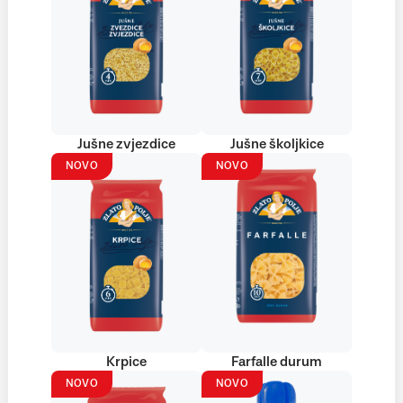
Jušne zvjezdice
Jušne školjkice
NOVO
NOVO
Krpice
Farfalle durum
NOVO
NOVO