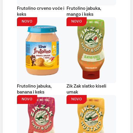
Frutolino crveno voće i
Frutolino jabuka,
keks
mango i keks
NOVO
NOVO
Frutolino jabuka,
Zik Zak slatko kiseli
banana i keks
umak
NOVO
NOVO