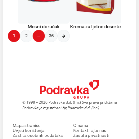
Mesni doručak
Krema za ljetne deserte
1
2
…
36
© 1998 – 2026 Podravka d.d. (Inc) Sva prava pridržana
Podravka je registrirani žig Podravke d.d. (Inc.)
Mapa stranice
O nama
Uvjeti korištenja
Kontaktirajte nas
Zaštita osobnih podataka
Zaštita privatnosti