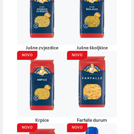
Jušne zvjezdice
Jušne školjkice
NOVO
NOVO
Krpice
Farfalle durum
NOVO
NOVO