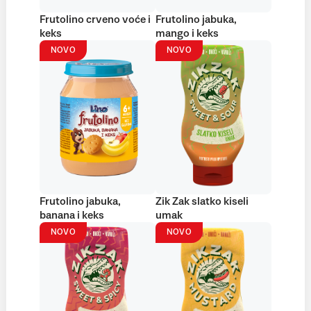
Frutolino crveno voće i
Frutolino jabuka,
keks
mango i keks
NOVO
NOVO
Frutolino jabuka,
Zik Zak slatko kiseli
banana i keks
umak
NOVO
NOVO