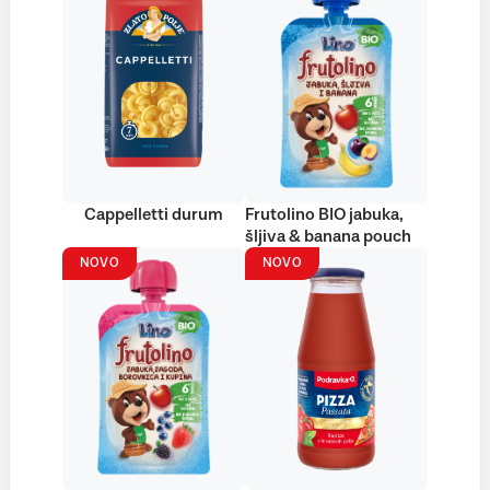
Cappelletti durum
Frutolino BIO jabuka,
šljiva & banana pouch
NOVO
NOVO