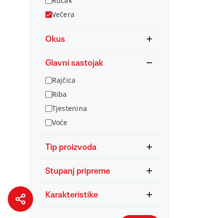
Ručak
Večera
Okus
Glavni sastojak
Rajčica
Riba
Tjestenina
Voće
Tip proizvoda
Stupanj pripreme
Karakteristike