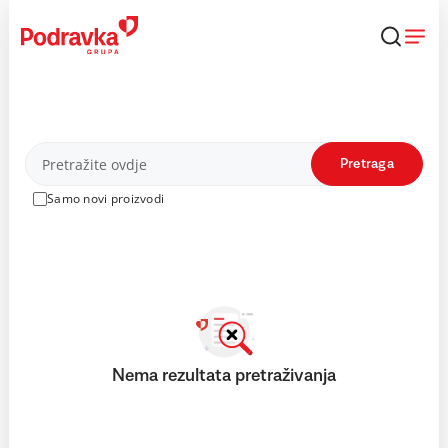
Skip
to
content
Proizvodi
Pretraga
Samo novi proizvodi
Nema rezultata pretraživanja