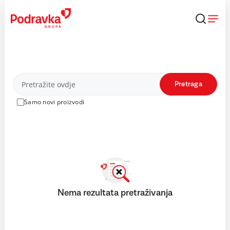
Skip
to
content
Proizvodi
Pretraga
Samo novi proizvodi
Nema rezultata pretraživanja