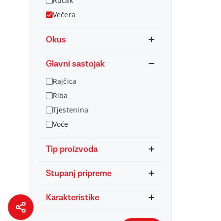
Ručak
Večera
Okus
Glavni sastojak
Rajčica
Riba
Tjestenina
Voće
Tip proizvoda
Stupanj pripreme
Karakteristike