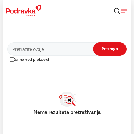
Skip
to
content
Proizvodi
Pretraga
Samo novi proizvodi
Nema rezultata pretraživanja