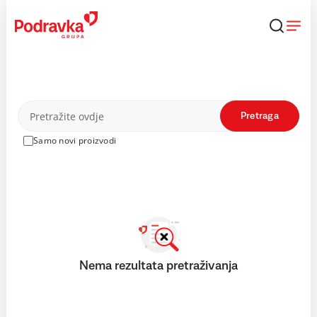
Skip
to
content
Proizvodi
Pretraga
Samo novi proizvodi
Nema rezultata pretraživanja