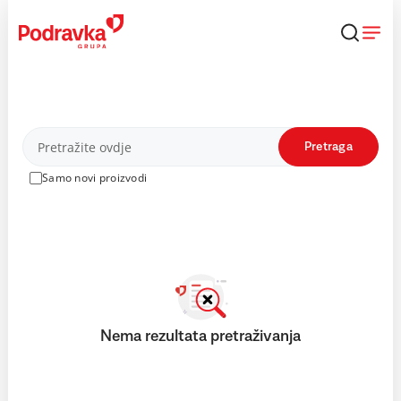
Skip
to
content
Proizvodi
Pretraga
Samo novi proizvodi
Nema rezultata pretraživanja