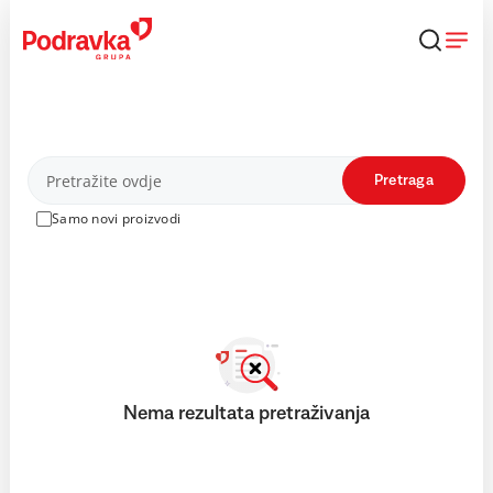
Skip
to
content
Proizvodi
Pretraga
Samo novi proizvodi
Nema rezultata pretraživanja