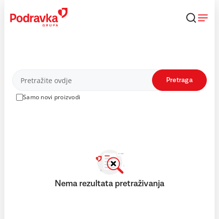
Skip
to
content
Proizvodi
Pretraga
Samo novi proizvodi
Nema rezultata pretraživanja