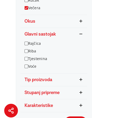
Ručak
Večera
Okus
Glavni sastojak
Rajčica
Riba
Tjestenina
Voće
Tip proizvoda
Stupanj pripreme
Karakteristike