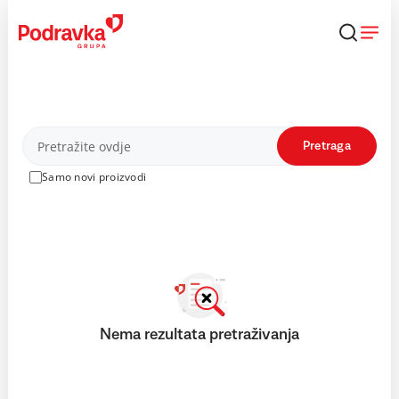
Skip
to
content
Proizvodi
Pretraga
Samo novi proizvodi
Nema rezultata pretraživanja