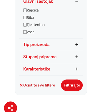
Glavni sastojak
Rajčica
Riba
Tjestenina
Voće
Tip proizvoda
Stupanj pripreme
Karakteristike
Očistite sve filtere
Filtrirajte