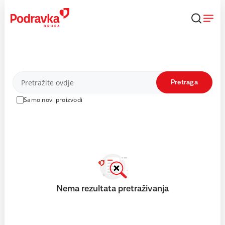
Skip
to
content
Proizvodi
Pretraga
Samo novi proizvodi
Nema rezultata pretraživanja