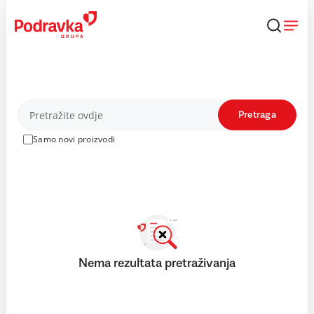
Skip
to
content
Proizvodi
Pretraga
Samo novi proizvodi
Nema rezultata pretraživanja