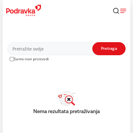
Skip
to
content
Proizvodi
Pretraga
Samo novi proizvodi
Nema rezultata pretraživanja