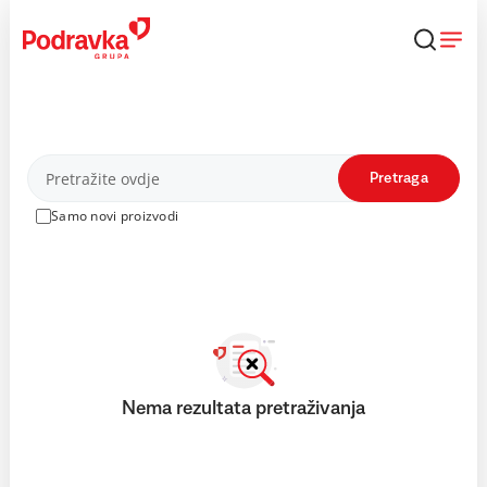
Skip
to
content
Proizvodi
Pretraga
Samo novi proizvodi
Nema rezultata pretraživanja