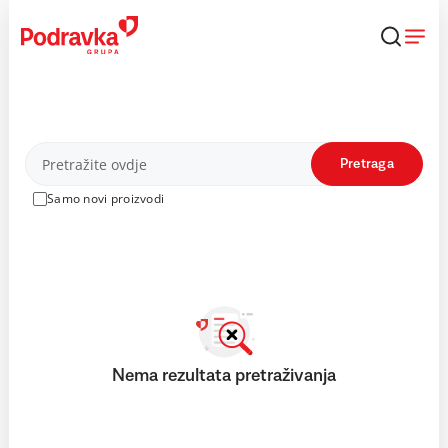
Skip
to
content
Proizvodi
Pretraga
Samo novi proizvodi
Nema rezultata pretraživanja