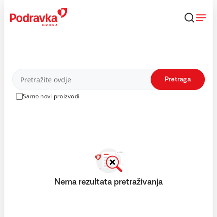
Skip
to
content
Proizvodi
Pretraga
Samo novi proizvodi
Nema rezultata pretraživanja