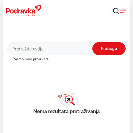
Skip
to
content
Proizvodi
Pretraga
Samo novi proizvodi
Nema rezultata pretraživanja