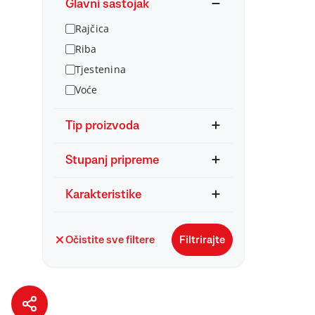
Glavni sastojak
Rajčica
Riba
Tjestenina
Voće
Tip proizvoda
Stupanj pripreme
Karakteristike
Očistite sve filtere
Filtrirajte