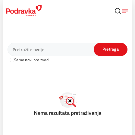
Skip
to
content
Proizvodi
Pretraga
Samo novi proizvodi
Nema rezultata pretraživanja