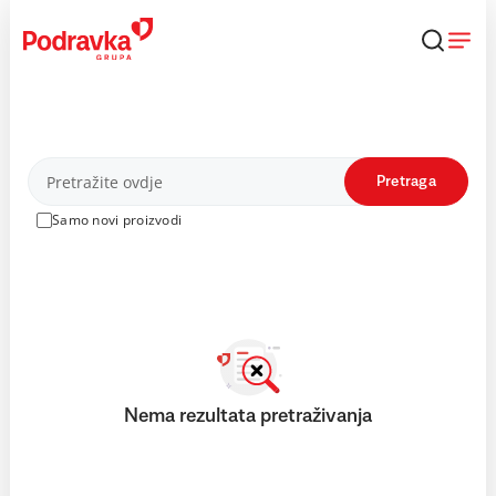
Skip
to
content
Proizvodi
Pretraga
Samo novi proizvodi
Nema rezultata pretraživanja