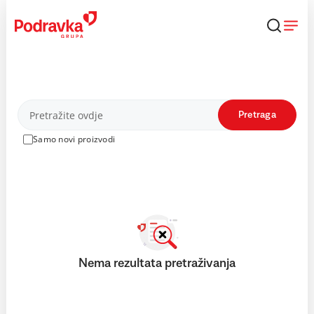
Skip
to
content
Proizvodi
Pretraga
Samo novi proizvodi
Nema rezultata pretraživanja