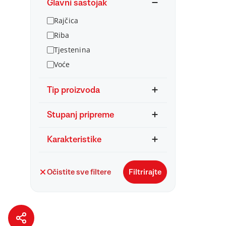
Glavni sastojak
Rajčica
Riba
Tjestenina
Voće
Tip proizvoda
Stupanj pripreme
Karakteristike
Očistite sve filtere
Filtrirajte