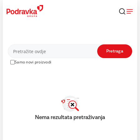
Skip
to
content
Proizvodi
Pretraga
Samo novi proizvodi
Nema rezultata pretraživanja