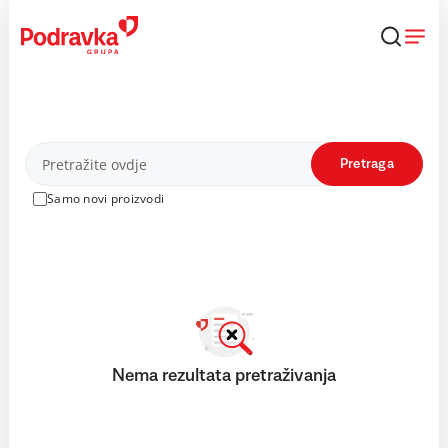
Skip
to
content
Proizvodi
Pretraga
Samo novi proizvodi
Nema rezultata pretraživanja