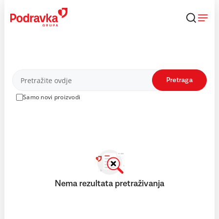
Skip
to
content
Proizvodi
Pretraga
Samo novi proizvodi
Nema rezultata pretraživanja