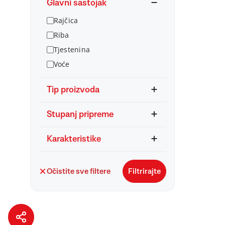
Glavni sastojak
Rajčica
Riba
Tjestenina
Voće
Tip proizvoda
Stupanj pripreme
Karakteristike
Očistite sve filtere
Filtrirajte