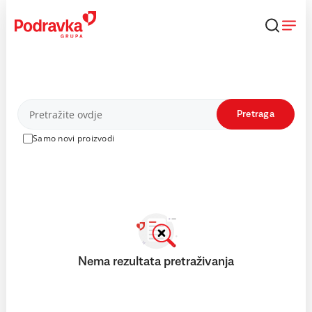
Skip
to
content
Proizvodi
Pretraga
Samo novi proizvodi
Nema rezultata pretraživanja