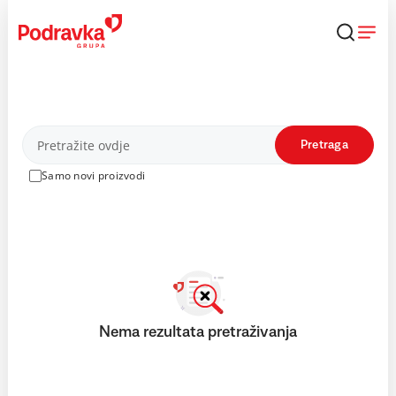
Skip
to
content
Proizvodi
Pretraga
Samo novi proizvodi
Nema rezultata pretraživanja